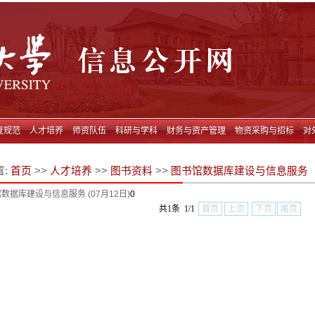
度规范
人才培养
师资队伍
科研与学科
财务与资产管理
物资采购与招标
对
置:
首页
>>
人才培养
>>
图书资料
>>
图书馆数据库建设与信息服务
馆数据库建设与信息服务
(07月12日)
0
共1条 1/1
首页
上页
下页
尾页